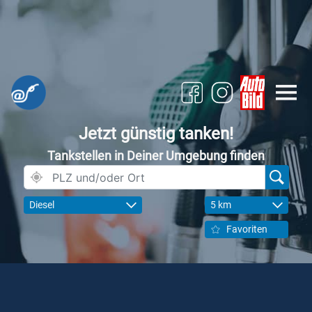
Jetzt günstig tanken!
Tankstellen in Deiner Umgebung finden
Diesel
5 km
Favoriten