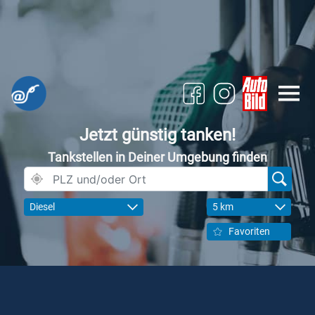
Jetzt günstig tanken!
Tankstellen in Deiner Umgebung finden
Diesel
5 km
Favoriten