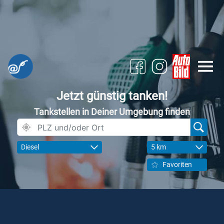
Jetzt günstig tanken!
Tankstellen in Deiner Umgebung finden
Diesel
5 km
Favoriten