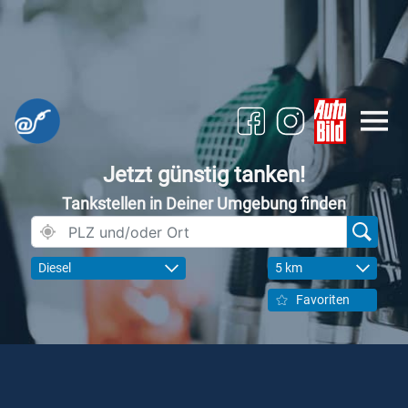
Jetzt günstig tanken!
Tankstellen in Deiner Umgebung finden
Diesel
5 km
Favoriten