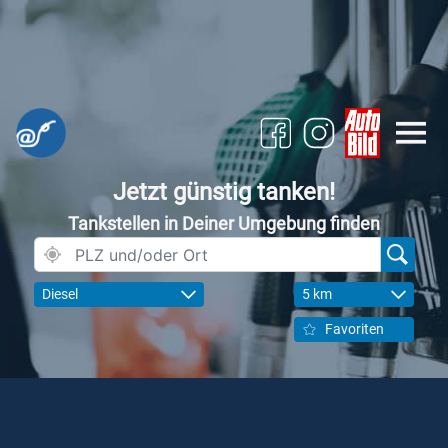
Jetzt günstig tanken!
Tankstellen in Deiner Umgebung finden
Diesel
5 km
Favoriten