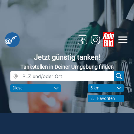
Jetzt günstig tanken!
Tankstellen in Deiner Umgebung finden
Diesel
5 km
Favoriten