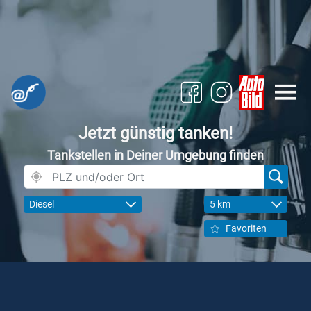
Jetzt günstig tanken!
Tankstellen in Deiner Umgebung finden
Diesel
5 km
Favoriten