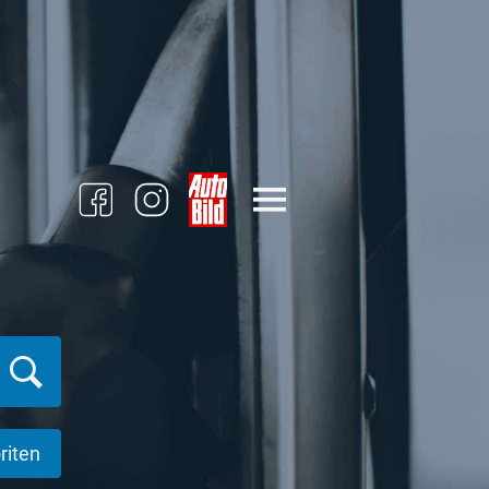
riten