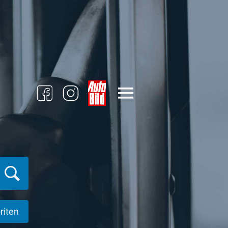
riten