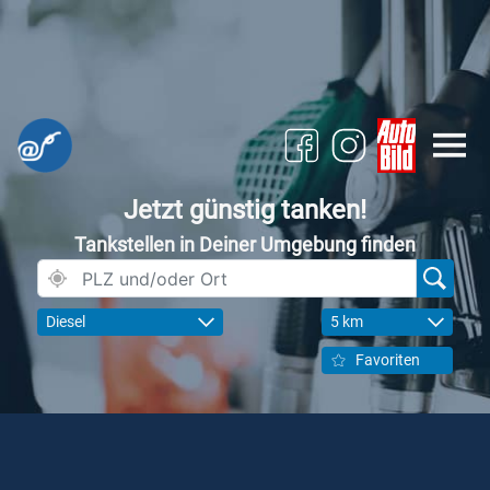
Jetzt günstig tanken!
Tankstellen in Deiner Umgebung finden
Diesel
5 km
Favoriten