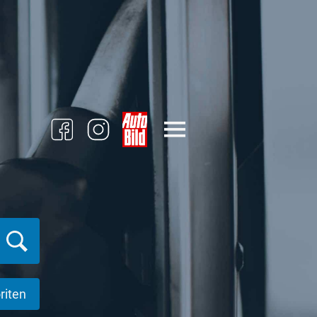
riten