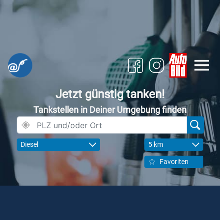
Jetzt günstig tanken!
Tankstellen in Deiner Umgebung finden
Diesel
5 km
Favoriten