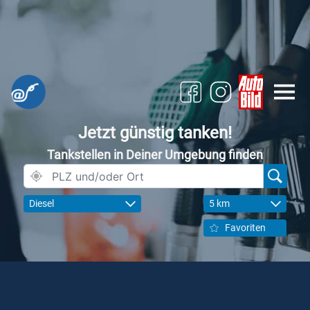
Jetzt günstig tanken!
Tankstellen in Deiner Umgebung finden
Diesel
5 km
Favoriten