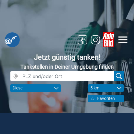
Jetzt günstig tanken!
Tankstellen in Deiner Umgebung finden
Diesel
5 km
Favoriten