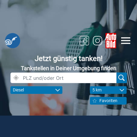
Jetzt günstig tanken!
Tankstellen in Deiner Umgebung finden
Diesel
5 km
Favoriten