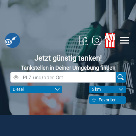
Jetzt günstig tanken!
Tankstellen in Deiner Umgebung finden
Diesel
5 km
Favoriten