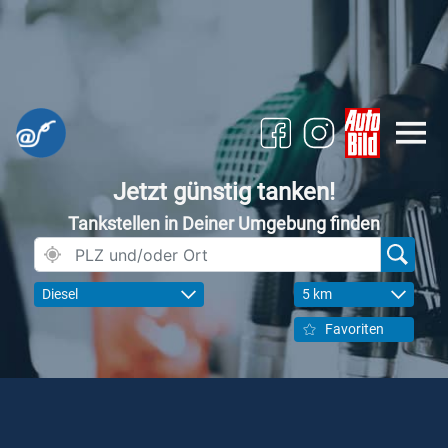
Jetzt günstig tanken!
Tankstellen in Deiner Umgebung finden
Diesel
5 km
Favoriten