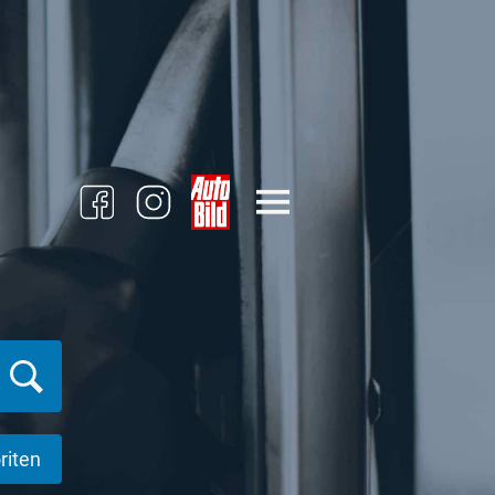
riten