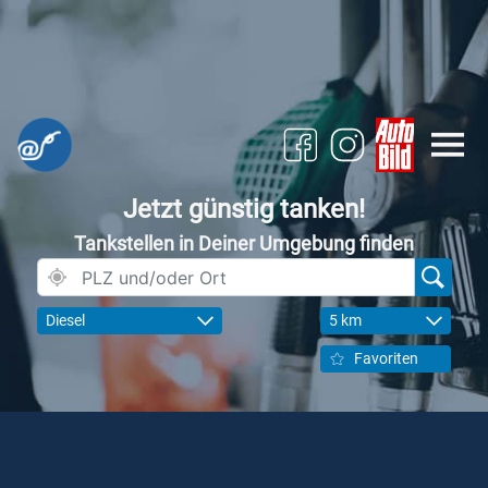
Jetzt günstig tanken!
Tankstellen in Deiner Umgebung finden
Diesel
5 km
Favoriten