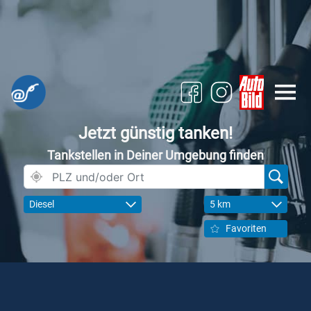
Jetzt günstig tanken!
Tankstellen in Deiner Umgebung finden
Diesel
5 km
Favoriten