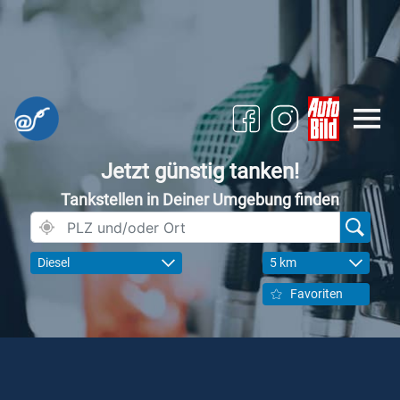
Jetzt günstig tanken!
Tankstellen in Deiner Umgebung finden
Diesel
5 km
Favoriten