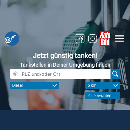
Jetzt günstig tanken!
Tankstellen in Deiner Umgebung finden
Diesel
5 km
Favoriten