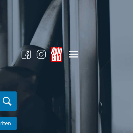
riten