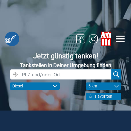
Jetzt günstig tanken!
Tankstellen in Deiner Umgebung finden
Diesel
5 km
Favoriten