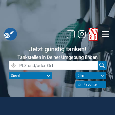
Jetzt günstig tanken!
Tankstellen in Deiner Umgebung finden
Diesel
5 km
Favoriten