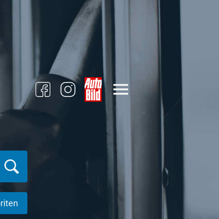
riten