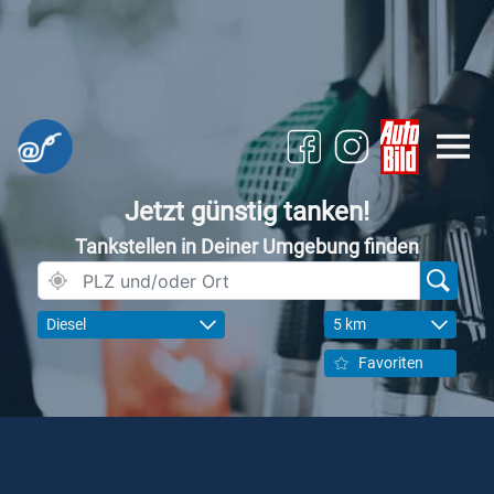
Jetzt günstig tanken!
Tankstellen in Deiner Umgebung finden
Diesel
5 km
Favoriten