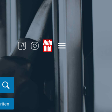
riten