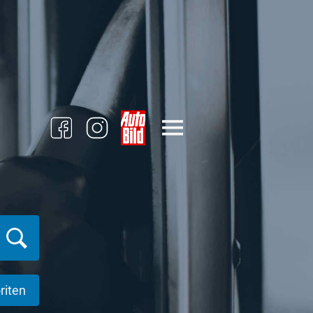
riten