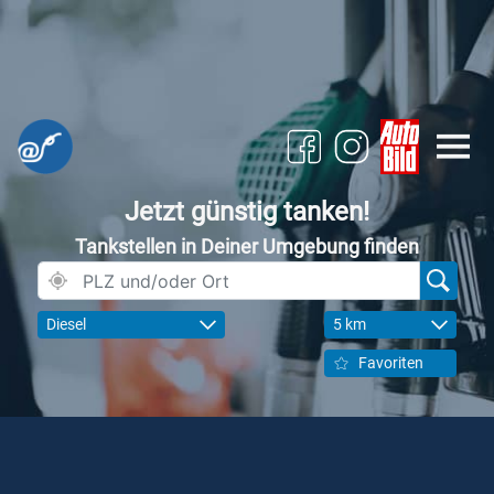
Jetzt günstig tanken!
Tankstellen in Deiner Umgebung finden
Diesel
5 km
Favoriten