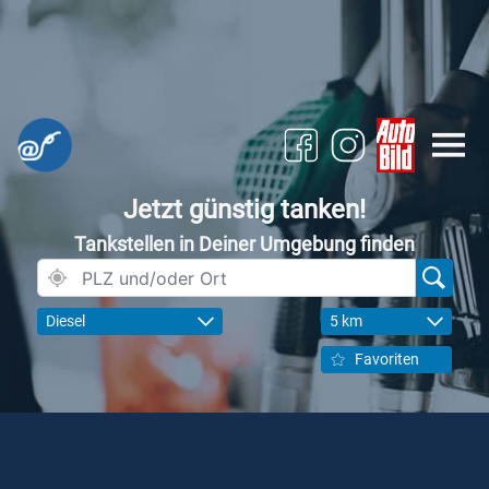
Jetzt günstig tanken!
Tankstellen in Deiner Umgebung finden
Diesel
5 km
Favoriten