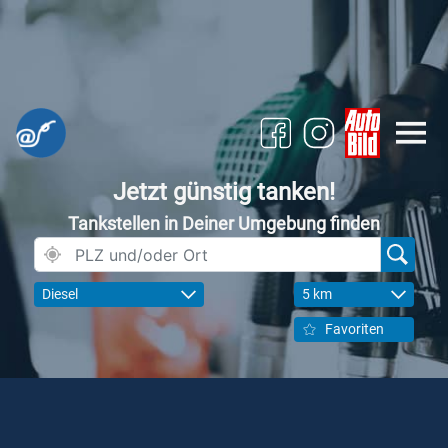
Jetzt günstig tanken!
Tankstellen in Deiner Umgebung finden
Diesel
5 km
Favoriten