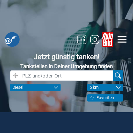
Jetzt günstig tanken!
Tankstellen in Deiner Umgebung finden
Diesel
5 km
Favoriten