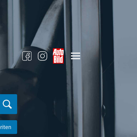
riten