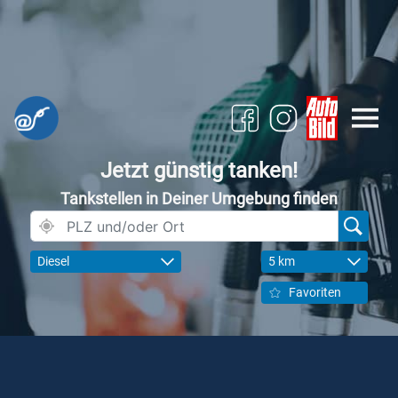
Jetzt günstig tanken!
Tankstellen in Deiner Umgebung finden
Diesel
5 km
Favoriten