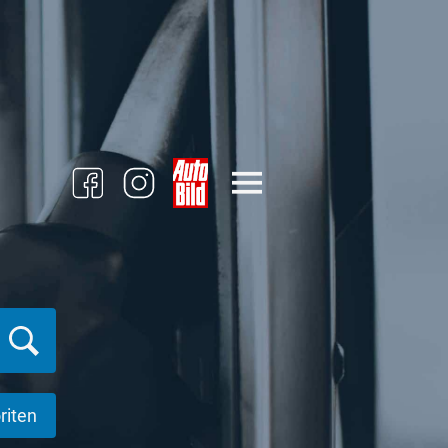
riten