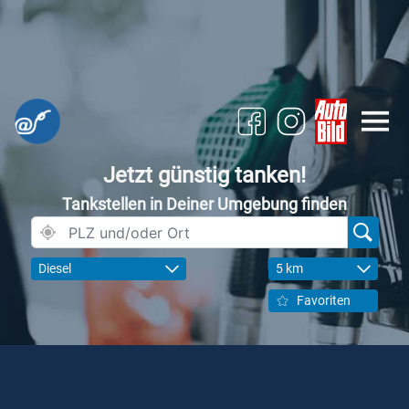
Jetzt günstig tanken!
Tankstellen in Deiner Umgebung finden
Diesel
5 km
Favoriten