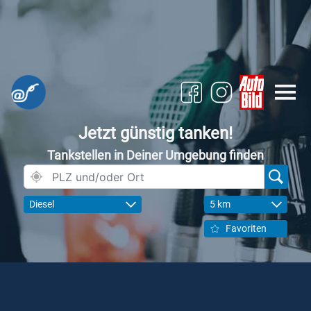
Jetzt günstig tanken!
Tankstellen in Deiner Umgebung finden
Diesel
5 km
Favoriten