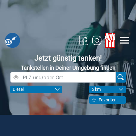
Jetzt günstig tanken!
Tankstellen in Deiner Umgebung finden
Diesel
5 km
Favoriten