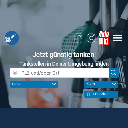
Jetzt günstig tanken!
Tankstellen in Deiner Umgebung finden
Diesel
5 km
Favoriten