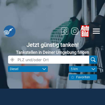
Jetzt günstig tanken!
Tankstellen in Deiner Umgebung finden
Diesel
5 km
Favoriten