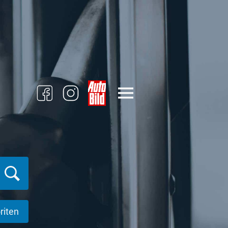
riten