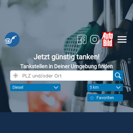
Jetzt günstig tanken!
Tankstellen in Deiner Umgebung finden
Diesel
5 km
Favoriten