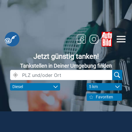
Jetzt günstig tanken!
Tankstellen in Deiner Umgebung finden
Diesel
5 km
Favoriten