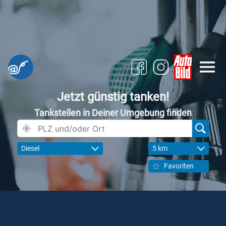
Jetzt günstig tanken!
Tankstellen in Deiner Umgebung finden
Diesel
5 km
Favoriten