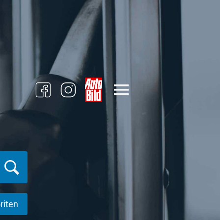
riten