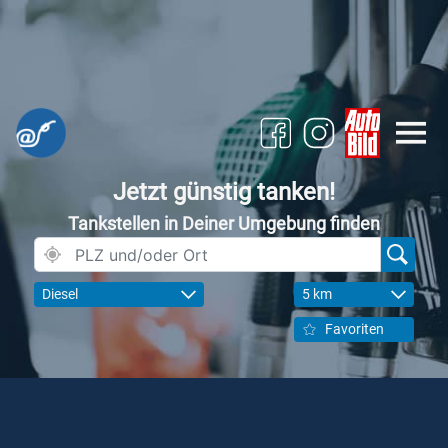
Jetzt günstig tanken!
Tankstellen in Deiner Umgebung finden
Diesel
5 km
Favoriten