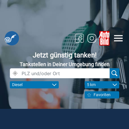
Jetzt günstig tanken!
Tankstellen in Deiner Umgebung finden
Diesel
5 km
Favoriten