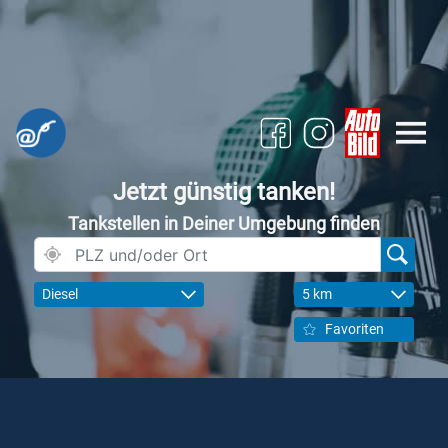
Jetzt günstig tanken!
Tankstellen in Deiner Umgebung finden
Diesel
5 km
Favoriten