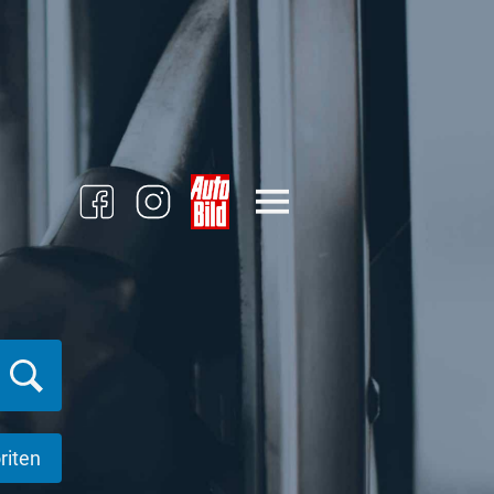
riten